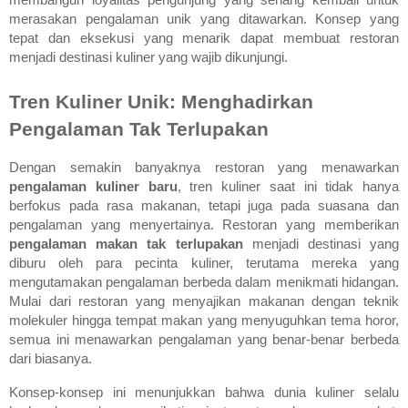
merasakan pengalaman unik yang ditawarkan. Konsep yang
tepat dan eksekusi yang menarik dapat membuat restoran
menjadi destinasi kuliner yang wajib dikunjungi.
Tren Kuliner Unik: Menghadirkan
Pengalaman Tak Terlupakan
Dengan semakin banyaknya restoran yang menawarkan
pengalaman kuliner baru
, tren kuliner saat ini tidak hanya
berfokus pada rasa makanan, tetapi juga pada suasana dan
pengalaman yang menyertainya. Restoran yang memberikan
pengalaman makan tak terlupakan
menjadi destinasi yang
diburu oleh para pecinta kuliner, terutama mereka yang
mengutamakan pengalaman berbeda dalam menikmati hidangan.
Mulai dari restoran yang menyajikan makanan dengan teknik
molekuler hingga tempat makan yang menyuguhkan tema horor,
semua ini menawarkan pengalaman yang benar-benar berbeda
dari biasanya.
Konsep-konsep ini menunjukkan bahwa dunia kuliner selalu