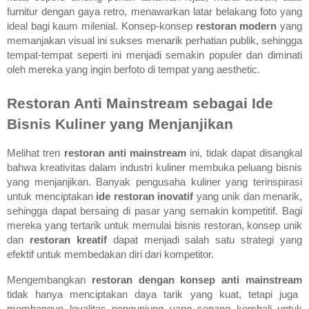
furnitur dengan gaya retro, menawarkan latar belakang foto yang
ideal bagi kaum milenial. Konsep-konsep
restoran modern
yang
memanjakan visual ini sukses menarik perhatian publik, sehingga
tempat-tempat seperti ini menjadi semakin populer dan diminati
oleh mereka yang ingin berfoto di tempat yang aesthetic.
Restoran Anti Mainstream sebagai Ide
Bisnis Kuliner yang Menjanjikan
Melihat tren
restoran anti mainstream
ini, tidak dapat disangkal
bahwa kreativitas dalam industri kuliner membuka peluang bisnis
yang menjanjikan. Banyak pengusaha kuliner yang terinspirasi
untuk menciptakan
ide restoran inovatif
yang unik dan menarik,
sehingga dapat bersaing di pasar yang semakin kompetitif. Bagi
mereka yang tertarik untuk memulai bisnis restoran, konsep unik
dan
restoran kreatif
dapat menjadi salah satu strategi yang
efektif untuk membedakan diri dari kompetitor.
Mengembangkan
restoran dengan konsep anti mainstream
tidak hanya menciptakan daya tarik yang kuat, tetapi juga
membangun loyalitas pengunjung yang senang kembali untuk