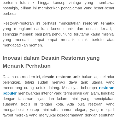
bertema futuristik hingga konsep vintage yang membawa
nostalgia, pilihan ini memberikan pengalaman yang benar-benar
berbeda.
Restoran-restoran ini berhasil menciptakan
restoran tematik
yang mengkombinasikan konsep unik dan desain kreatif,
sehingga menarik bagi para pengunjung, terutama kaum milenial
yang mencari tempat-tempat menarik untuk berfoto atau
mengabadikan momen.
Inovasi dalam Desain Restoran yang
Menarik Perhatian
Dalam era modern ini,
desain restoran unik
bukan lagi sekadar
pelengkap, tetapi sudah menjadi daya tarik utama yang
mendorong orang untuk datang. Misalnya, beberapa
restoran
populer
menawarkan interior yang terinspirasi dari alam, lengkap
dengan tanaman hijau dan kolam mini yang menciptakan
suasana tropis di tengah kota. Ada pula restoran yang
mengadopsi konsep minimalis namun elegan, yang menjadi
favorit mereka yang menyukai kesederhanaan dengan sentuhan