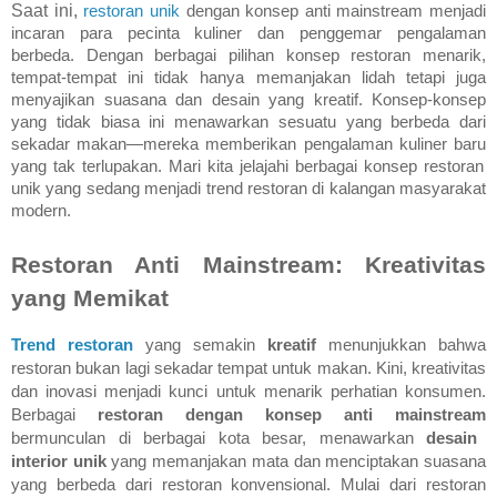
Saat ini,
restoran unik
dengan
konsep anti mainstream
menjadi
incaran para pecinta kuliner dan penggemar pengalaman
berbeda. Dengan berbagai pilihan
konsep restoran menarik
,
tempat-tempat ini tidak hanya memanjakan lidah tetapi juga
menyajikan suasana dan
desain yang kreatif
. Konsep-konsep
yang tidak biasa ini menawarkan sesuatu yang berbeda dari
sekadar makan—mereka memberikan
pengalaman kuliner baru
yang tak terlupakan. Mari kita jelajahi berbagai konsep
restoran
unik
yang sedang menjadi
trend restoran
di kalangan masyarakat
modern.
Restoran Anti Mainstream: Kreativitas
yang Memikat
Trend restoran
yang semakin
kreatif
menunjukkan bahwa
restoran bukan lagi sekadar tempat untuk makan. Kini, kreativitas
dan inovasi menjadi kunci untuk menarik perhatian konsumen.
Berbagai
restoran dengan konsep anti mainstream
bermunculan di berbagai kota besar, menawarkan
desain
interior unik
yang memanjakan mata dan menciptakan suasana
yang berbeda dari restoran konvensional. Mulai dari restoran